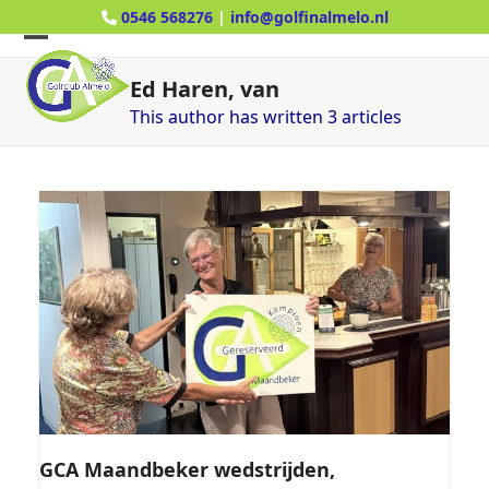
Skip
0546 568276
|
info@golfinalmelo.nl
to
Open
Close
content
Ed Haren, van
mobile
mobile
This author has written 3 articles
menu
menu
GCA Maandbeker wedstrijden,