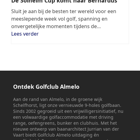
De Solheim Cup komt naar Bernardus
Sluit je aan bij de besten ter wereld voor een
meeslepende week vol golf, spanning en
onvergetelijke momenten tijdens de…
Lees verder
Ontdek Golfclub Almelo
Aan de rand van Almelo, in de groene wijk
Schelfhorst, ligt onze vernieuwde 9-holes golfbaan.
Sinds 2002 gegroeid uit een vrijwilligersinitiatief, nu
een volwaardige golfaccommodatie met driving
range, oefengreens, bunker en clubhuis. Met het
nieuwe ontwerp van baanarchitect Jurrian van der
Vaart biedt Golfclub Almelo uitdaging én